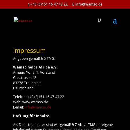
+49 (0)151 16 47 43 22
info@wamso.de
Impressum
Angaben gemäß § 5 TMG:
Wamso helps Africa e.V.
Arnaud Yoné, 1. Vorstand
Gasstrasse 18
83278 Traunstein
Deutschland
Telefon: +49 (0)151 16 47 43 22
Web: www.wamso.de
E-mail:
info@wamso.de
Haftung für Inhalte
Als Diensteanbieter sind wir gemäß § 7 Abs.1 TMG für eigene
Inhalte auf diesen Seiten nach den allgemeinen Gesetzen